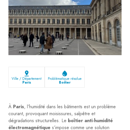
pin_drop
water_drop
Ville / Département
Problématique résolue
Paris
Boitier
À
Paris
, l’humidité dans les bâtiments est un problème
courant, provoquant moisissures, salpêtre et
dégradations structurelles. Le
boîtier anti-humidité
électromagnétique
s’impose comme une solution