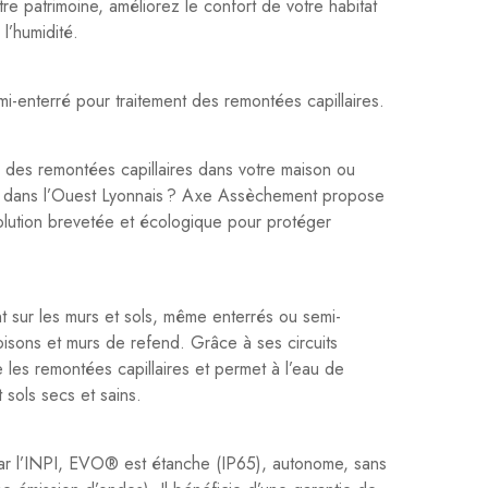
re patrimoine, améliorez le confort de votre habitat
l’humidité.
mi-enterré pour traitement des remontées capillaires.
ou des remontées capillaires dans votre maison ou
u dans l’Ouest Lyonnais ? Axe Assèchement propose
lution brevetée et écologique pour protéger
 sur les murs et sols, même enterrés ou semi-
oisons et murs de refend. Grâce à ses circuits
se les remontées capillaires et permet à l’eau de
 sols secs et sains.
ar l’INPI, EVO® est étanche (IP65), autonome, sans