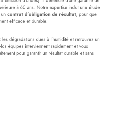
ne émission d’ondes). Il bénéficie d’une garantie de
érieure à 60 ans. Notre expertise inclut une étude
t un
contrat d’obligation de résultat
, pour que
ent efficace et durable.
les dégradations dues à l’humidité et retrouvez un
os équipes interviennent rapidement et vous
itement pour garantir un résultat durable et sans