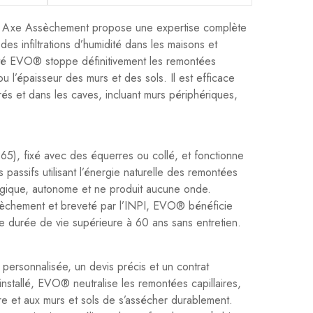
s, Axe Assèchement propose une expertise complète
 des infiltrations d’humidité dans les maisons et
té EVO® stoppe définitivement les remontées
 ou l’épaisseur des murs et des sols. Il est efficace
rés et dans les caves, incluant murs périphériques,
5), fixé avec des équerres ou collé, et fonctionne
 passifs utilisant l’énergie naturelle des remontées
logique, autonome et ne produit aucune onde.
èchement et breveté par l’INPI, EVO® bénéficie
e durée de vie supérieure à 60 ans sans entretien.
personnalisée, un devis précis et un contrat
 installé, EVO® neutralise les remontées capillaires,
e et aux murs et sols de s’assécher durablement.