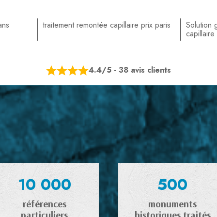
ans
traitement remontée capillaire prix paris
Solution 
capillaire
4.4/5 - 38 avis clients
10 000
500
références
monuments
particuliers
historiques traités