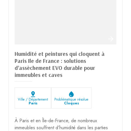
Humidité et peintures qui cloquent à
Paris Ile de France : solutions
d’assèchement EVO durable pour
immeubles et caves
pin_drop
water_drop
Ville / Département
Problématique résolue
Paris
Cloques
À Paris et en Île-de-France, de nombreux
immeubles souffrent d’humidité dans les parties