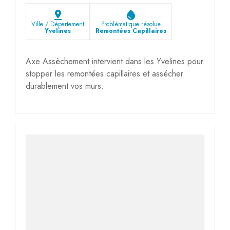
pin_drop
water_drop
Ville / Département
Problématique résolue
Yvelines
Remontées Capillaires
Axe Assèchement intervient dans les Yvelines pour
stopper les remontées capillaires et assécher
durablement vos murs.