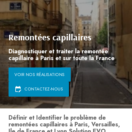
Remontées capillaires
Diagnostiquer et traiter la remontée
capillaire à Paris et sur toute la France
edit_calendar
CONTACTEZ-NOUS
Définir et Identifier le problème de
remontées capillaires à Paris, Versailles,
Ile de France et Lyon Solution EVO