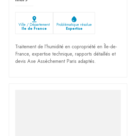
pin_drop
water_drop
Ville / Département
Problématique résolue
Ile de France
Expertise
Traitement de l’humidité en copropriété en Île-de-
France, expertise technique, rapports détaillés et
devis Axe Assèchement Paris adaptés.