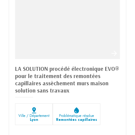
LA SOLUTION procédé électronique EVO®
pour le traitement des remontées
capillaires assèchement murs maison
solution sans travaux
pin_drop
water_drop
Ville / Département
Problématique résolue
Lyon
Remontées capillaires