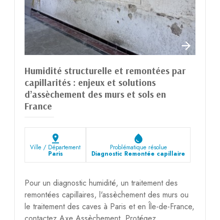
Humidité structurelle et remontées par
capillarités : enjeux et solutions
d’assèchement des murs et sols en
France
pin_drop
water_drop
Ville / Département
Problématique résolue
Paris
Diagnostic Remontée capillaire
Pour un diagnostic humidité, un traitement des
remontées capillaires, l'assèchement des murs ou
le traitement des caves à Paris et en Île-de-France,
contactez Axe Assèchement. Protégez