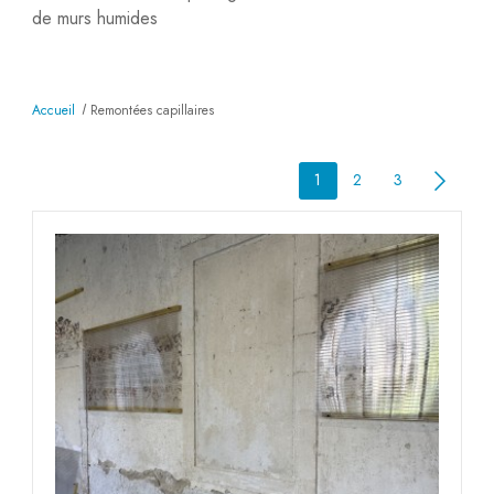
de mu
rs humides
Accueil
Remontées capillaires
1
2
3