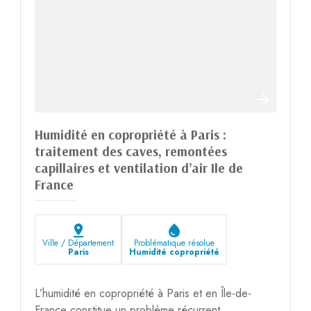
Humidité en copropriété à Paris :
traitement des caves, remontées
capillaires et ventilation d’air Ile de
France
pin_drop
water_drop
Ville / Département
Problématique résolue
Paris
Humidité copropriété
L’humidité en copropriété à Paris et en Île-de-
France constitue un problème récurrent,