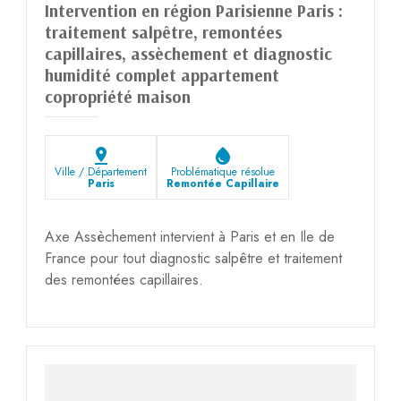
Intervention en région Parisienne Paris :
traitement salpêtre, remontées
capillaires, assèchement et diagnostic
humidité complet appartement
copropriété maison
pin_drop
water_drop
Ville / Département
Problématique résolue
Paris
Remontée Capillaire
Axe Assèchement intervient à Paris et en Ile de
France pour tout diagnostic salpêtre et traitement
des remontées capillaires.