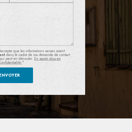
'accepte que les informations saisies soient
ent
dans le cadre de ma demande de contact
 qui peut en découler.
En savoir plus en
onfidentialité.
*