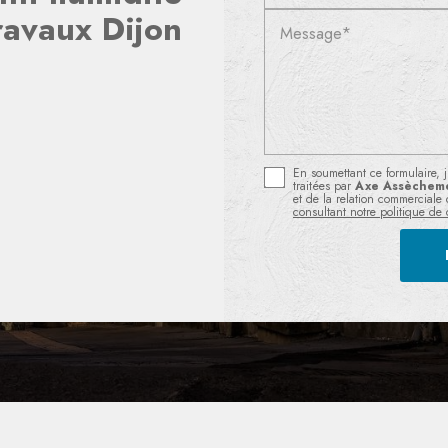
ravaux Dijon
Message*
En soumettant ce formulaire, j
traitées par
Axe Assèchem
et de la relation commerciale
consultant notre politique de c