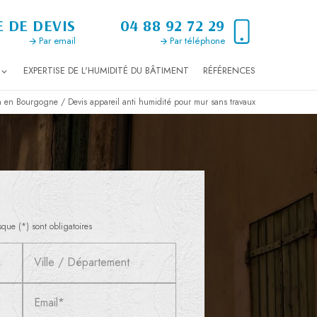
 DE DEVIS
04 88 92 72 29
Par email
Par téléphone
EXPERTISE DE L'HUMIDITÉ DU BÂTIMENT
RÉFÉRENCES
on en Bourgogne / Devis appareil anti humidité pour mur sans travaux
que (*) sont obligatoires
Ville / Département
Email*