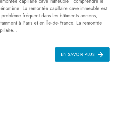
montée capillaire cave immeuble : comprendre le
énomène La remontée capillaire cave immeuble est
 problème fréquent dans les bâtiments anciens,
tamment à Paris et en Île-de-France. La remontée
pillaire...
EN SAVOIR PLUS