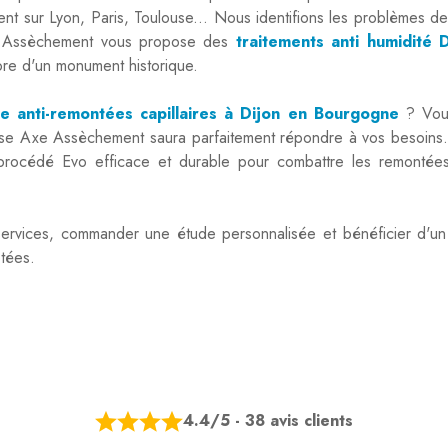
t sur Lyon, Paris, Toulouse... Nous identifions les problèmes de
xe Assèchement vous propose des
traitements anti humidité
ore d'un monument historique.
ce anti-remontées capillaires à Dijon en Bourgogne
? Vous
se Axe Assèchement saura parfaitement répondre à vos besoins. Le
n procédé Evo efficace et durable pour combattre les remonté
services, commander une étude personnalisée et bénéficier d'u
ptées.
4.4/5 - 38 avis clients