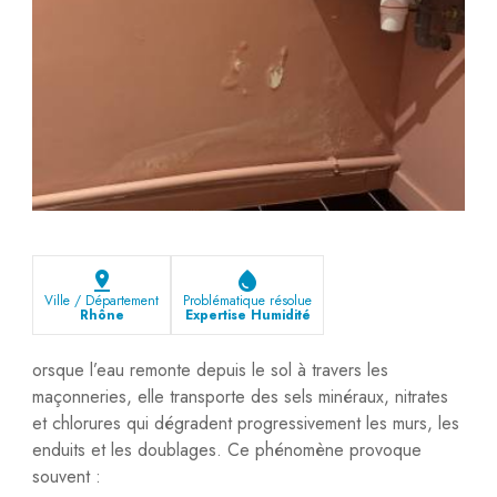
pin_drop
water_drop
Ville / Département
Problématique résolue
Rhône
Expertise Humidité
orsque l’eau remonte depuis le sol à travers les
maçonneries, elle transporte des sels minéraux, nitrates
et chlorures qui dégradent progressivement les murs, les
enduits et les doublages. Ce phénomène provoque
souvent :