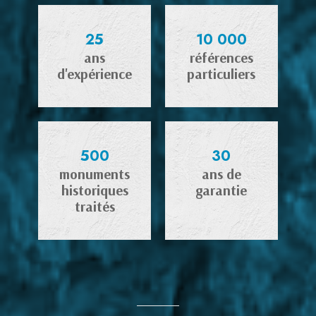
25
10 000
ans
références
d'expérience
particuliers
500
30
monuments
ans de
historiques
garantie
traités