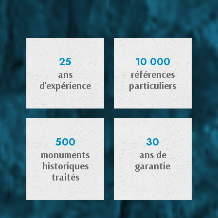
25
10 000
ans
références
d'expérience
particuliers
500
30
monuments
ans de
historiques
garantie
traités