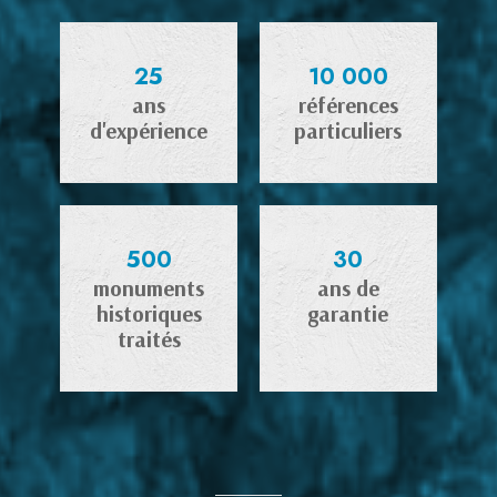
25
10 000
ans
références
d'expérience
particuliers
500
30
monuments
ans de
historiques
garantie
traités