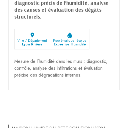
diagnostic précis de l’humidité, analyse
des causes et évaluation des dégâts
structurels.
pin_drop
water_drop
Ville / Département
Problématique résolue
Lyon Rhône
Expertise Humidité
Mesure de l’humidité dans les murs : diagnostic,
contrôle, analyse des infiltrations et évaluation
précise des dégradations internes.