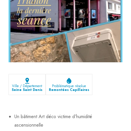
pin_drop
water_drop
Ville / Département
Problématique résolue
Seine Saint Denis
Remontées Capillaires
Un bâtiment Art déco victime d’humidité
ascensionnelle