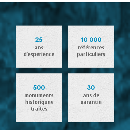
25
10 000
ans
références
d'expérience
particuliers
500
30
monuments
ans de
historiques
garantie
traités