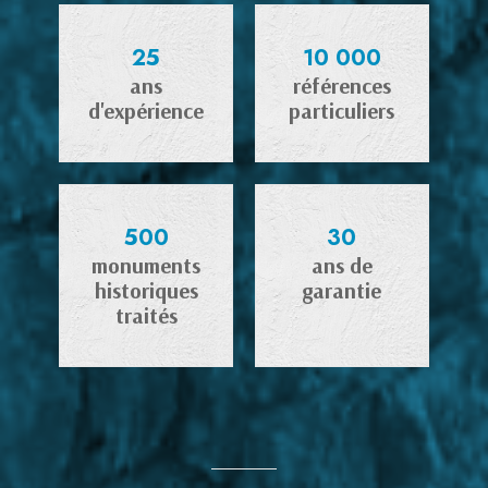
25
10 000
ans
références
d'expérience
particuliers
500
30
monuments
ans de
historiques
garantie
traités