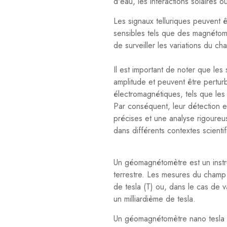
d'eau, les interactions solaires 
Les signaux telluriques peuvent ê
sensibles tels que des magnéto
de surveiller les variations du c
Il est important de noter que les
amplitude et peuvent être pertur
électromagnétiques, tels que les
Par conséquent, leur détection e
précises et une analyse rigoureu
dans différents contextes scient
Un géomagnétomètre est un instr
terrestre. Les mesures du champ
de tesla (T) ou, dans le cas de va
un milliardième de tesla.
Un géomagnétomètre nano tesla 