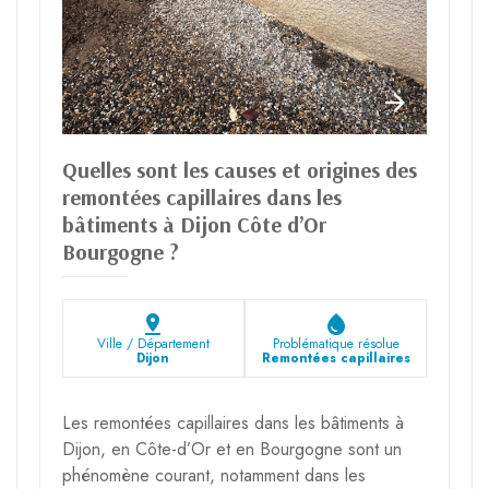
Quelles sont les causes et origines des
remontées capillaires dans les
bâtiments à Dijon Côte d’Or
Bourgogne ?
pin_drop
water_drop
Ville / Département
Problématique résolue
Dijon
Remontées capillaires
Les remontées capillaires dans les bâtiments à
Dijon, en Côte-d’Or et en Bourgogne sont un
phénomène courant, notamment dans les