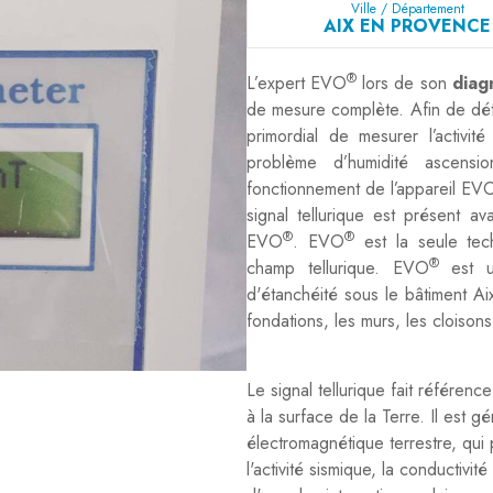
Ville / Département
AIX EN PROVENCE
®
L’expert EVO
lors de son
diag
de mesure complète. Afin de dé
primordial de mesurer l’activit
problème d’humidité ascens
fonctionnement de l’appareil EV
signal tellurique est présent av
®
®
EVO
. EVO
est la seule tech
®
champ tellurique. EVO
est 
d'étanchéité sous le bâtiment 
fondations, les murs, les cloison
Le signal tellurique fait référe
à la surface de la Terre. Il est 
électromagnétique terrestre, qui
l'activité sismique, la conductiv