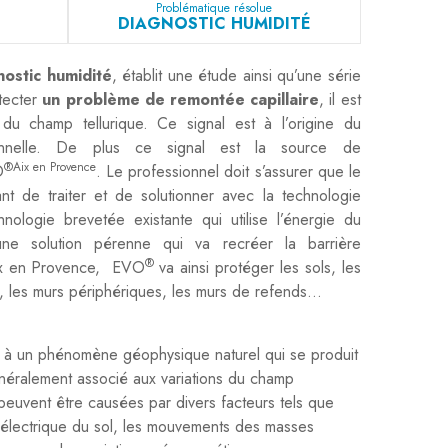
Problématique résolue
DIAGNOSTIC HUMIDITÉ
nostic humidité
, établit une étude ainsi qu’une série
tecter
un problème de remontée capillaire
, il est
é du champ tellurique. Ce signal est à l’origine du
ionnelle. De plus ce signal est la source de
®Aix en Provence
O
. Le professionnel doit s’assurer que le
ant de traiter et de solutionner avec la technologie
nologie brevetée existante qui utilise l’énergie du
une solution pérenne qui va recréer la barrière
®
Aix en Provence, EVO
va ainsi protéger les sols, les
s, les murs périphériques, les murs de refends...
nce à un phénomène géophysique naturel qui se produit
généralement associé aux variations du champ
 peuvent être causées par divers facteurs tels que
ité électrique du sol, les mouvements des masses